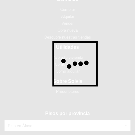
Comprar
Alquilar
Vender
Obra nueva
Descubre nuestras tiendas
Utilidades
Valora tu vivienda
Cómo comprar
Cómo alquilar
Sobre Solvia
Prescriptores
Pisos por provincia
Piso en Álava