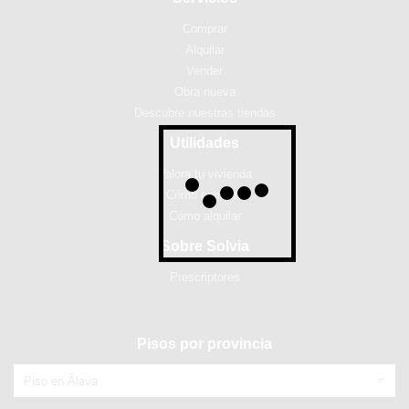
Comprar
Alquilar
Vender
Obra nueva
Descubre nuestras tiendas
Utilidades
Valora tu vivienda
Cómo comprar
Cómo alquilar
Sobre Solvia
Prescriptores
Pisos por provincia
Piso en Álava