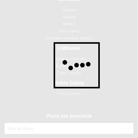
Comprar
Alquilar
Vender
Obra nueva
Descubre nuestras tiendas
Utilidades
Valora tu vivienda
Cómo comprar
Cómo alquilar
Sobre Solvia
Prescriptores
Pisos por provincia
Piso en Álava