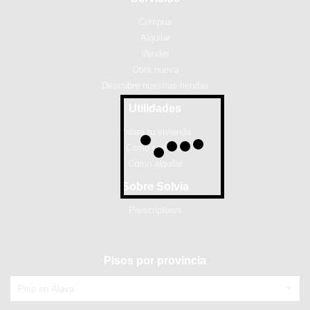
Comprar
Alquilar
Vender
Obra nueva
Descubre nuestras tiendas
Utilidades
Valora tu vivienda
Cómo comprar
Cómo alquilar
Sobre Solvia
Prescriptores
Pisos por provincia
Piso en Álava