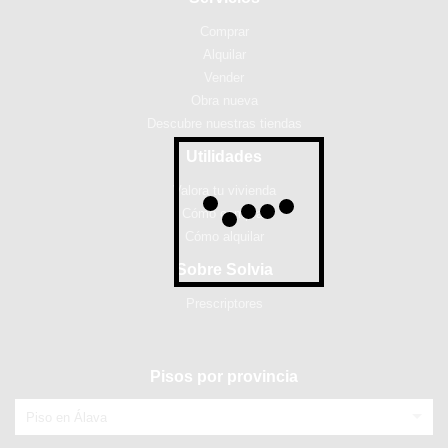
Comprar
Alquilar
Vender
Obra nueva
Descubre nuestras tiendas
Utilidades
Valora tu vivienda
Cómo comprar
Cómo alquilar
Sobre Solvia
Prescriptores
Pisos por provincia
Piso en Álava