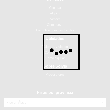
Comprar
Alquilar
Vender
Obra nueva
Descubre nuestras tiendas
Utilidades
Valora tu vivienda
Cómo comprar
Cómo alquilar
Sobre Solvia
Prescriptores
Pisos por provincia
Piso en Álava