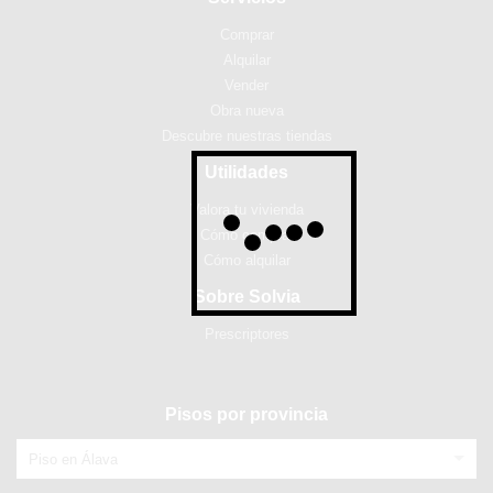
Comprar
Alquilar
Vender
Obra nueva
Descubre nuestras tiendas
Utilidades
Valora tu vivienda
Cómo comprar
Cómo alquilar
Sobre Solvia
Prescriptores
Pisos por provincia
Piso en Álava