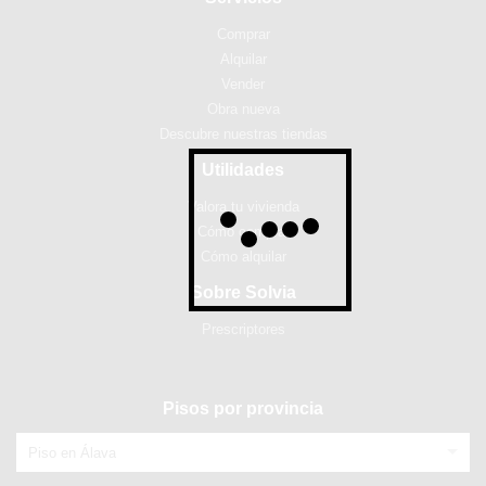
Comprar
Alquilar
Vender
Obra nueva
Descubre nuestras tiendas
Utilidades
Valora tu vivienda
Cómo comprar
Cómo alquilar
Sobre Solvia
Prescriptores
Pisos por provincia
Piso en Álava