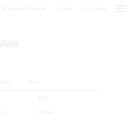
Búsquedas Guardadas
Contacto
Iniciar sesión
lvia
steros
Otros
Bajo
ado
Duplex