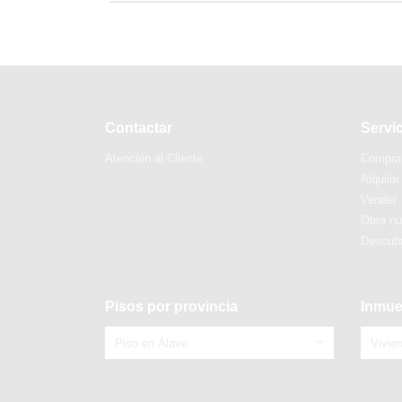
Contactar
Servi
Atención al Cliente
Compra
Alquilar
Vender
Obra n
Descubr
Pisos por provincia
Inmue
Piso en Álava
Vivie