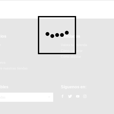
cios
Utilidades
r
Valora tu vivienda
Cómo comprar
Cómo alquilar
ueva
e nuestras tiendas
bles
Síguenos en:
ndas