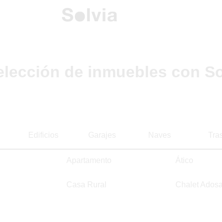
elección de inmuebles con So
Edificios
Garajes
Naves
Tra
Apartamento
Ático
Casa Rural
Chalet Ados