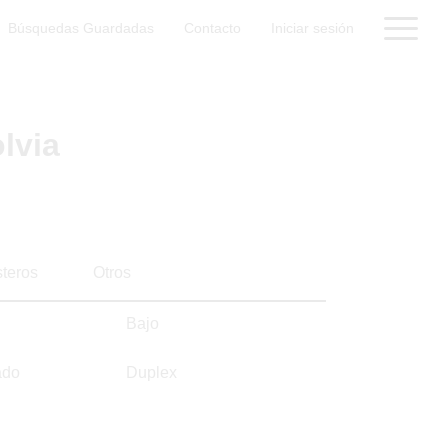
Búsquedas Guardadas
Contacto
Iniciar sesión
lvia
steros
Otros
Bajo
ado
Duplex