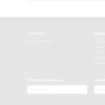
Contactar
Servi
Atención al Cliente
Compra
Alquilar
Vender
Obra n
Descubr
Pisos por provincia
Inmue
Piso en Álava
Vivie