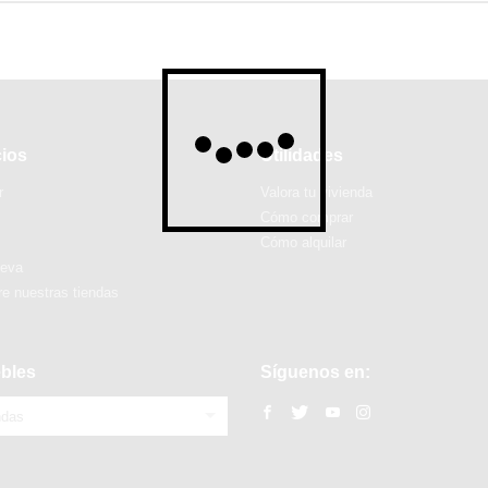
cios
Utilidades
r
Valora tu vivienda
Cómo comprar
Cómo alquilar
ueva
e nuestras tiendas
bles
Síguenos en:
ndas