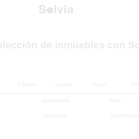
elección de inmuebles con So
Edificios
Garajes
Naves
Tra
Apartamento
Ático
Casa Rural
Chalet Ados