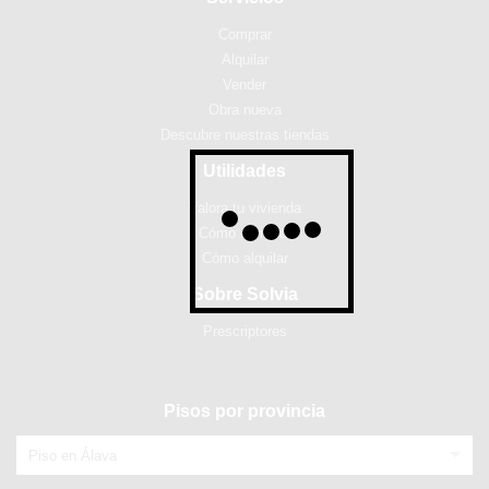
Comprar
Alquilar
Vender
Obra nueva
Descubre nuestras tiendas
Utilidades
Valora tu vivienda
Cómo comprar
Cómo alquilar
Sobre Solvia
Prescriptores
Pisos por provincia
Piso en Álava