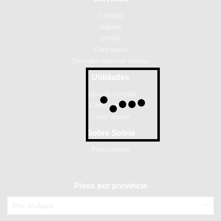
Comprar
Alquilar
Vender
Obra nueva
Descubre nuestras tiendas
Utilidades
Valora tu vivienda
Cómo comprar
Cómo alquilar
Sobre Solvia
Prescriptores
Pisos por provincia
Piso en Álava