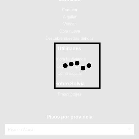
Comprar
Alquilar
Vender
Obra nueva
Descubre nuestras tiendas
Utilidades
Valora tu vivienda
Cómo comprar
Cómo alquilar
Sobre Solvia
Prescriptores
Pisos por provincia
Piso en Álava