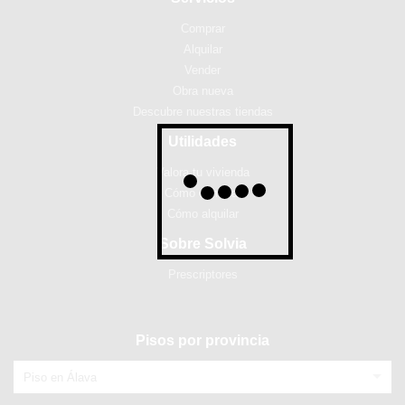
Comprar
Alquilar
Vender
Obra nueva
Descubre nuestras tiendas
Utilidades
Valora tu vivienda
Cómo comprar
Cómo alquilar
Sobre Solvia
Prescriptores
Pisos por provincia
Piso en Álava