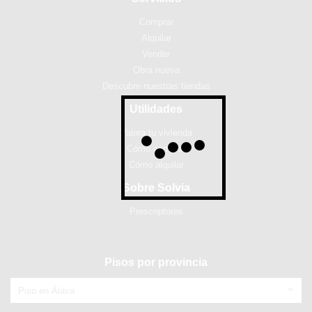
Comprar
Alquilar
Vender
Obra nueva
Descubre nuestras tiendas
Utilidades
Valora tu vivienda
Cómo comprar
Cómo alquilar
Sobre Solvia
Prescriptores
Pisos por provincia
Piso en Álava