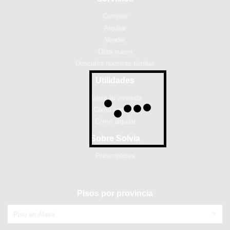
Comprar
Alquilar
Vender
Obra nueva
Descubre nuestras tiendas
Utilidades
Valora tu vivienda
Cómo comprar
Cómo alquilar
Sobre Solvia
Prescriptores
Pisos por provincia
Piso en Álava