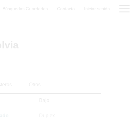
Búsquedas Guardadas
Contacto
Iniciar sesión
lvia
steros
Otros
Bajo
sado
Duplex