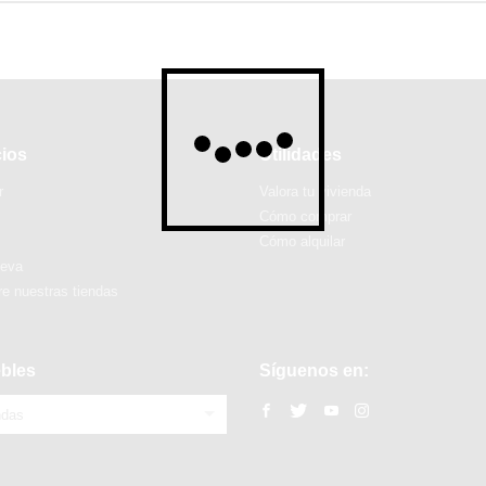
cios
Utilidades
r
Valora tu vivienda
Cómo comprar
Cómo alquilar
ueva
e nuestras tiendas
bles
Síguenos en:
ndas