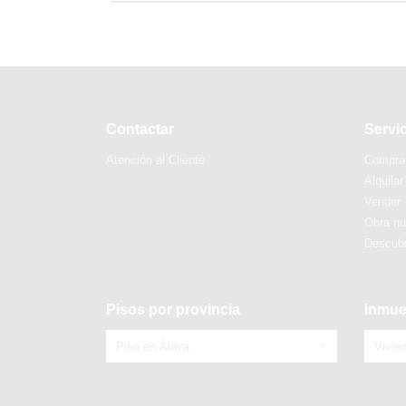
Contactar
Servi
Atención al Cliente
Compra
Alquilar
Vender
Obra n
Descubr
Pisos por provincia
Inmue
Piso en Álava
Vivie