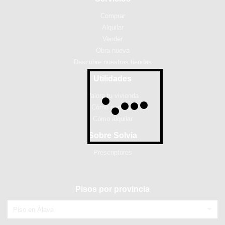
Comprar
Alquilar
Vender
Obra nueva
Descubre nuestras tiendas
Utilidades
Valora tu vivienda
Cómo comprar
Cómo alquilar
Sobre Solvia
Prescriptores
Pisos por provincia
Piso en Álava