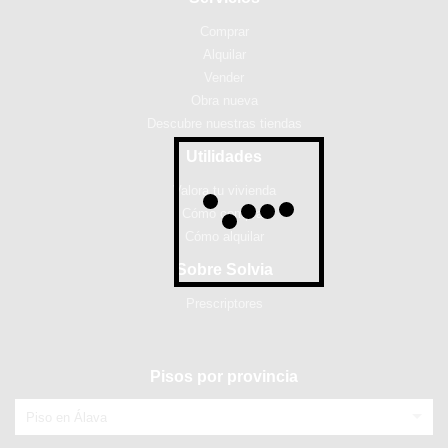
Comprar
Alquilar
Vender
Obra nueva
Descubre nuestras tiendas
Utilidades
Valora tu vivienda
Cómo comprar
Cómo alquilar
Sobre Solvia
Prescriptores
Pisos por provincia
Piso en Álava