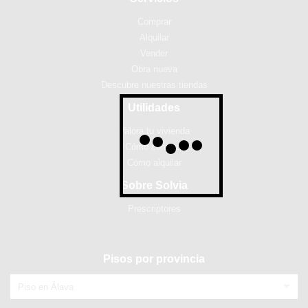
Comprar
Alquilar
Vender
Obra nueva
Descubre nuestras tiendas
Utilidades
Valora tu vivienda
Cómo comprar
Cómo alquilar
Sobre Solvia
Prescriptores
Pisos por provincia
Piso en Álava