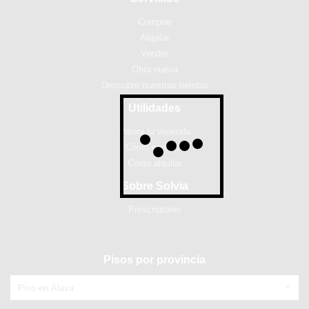
Comprar
Alquilar
Vender
Obra nueva
Descubre nuestras tiendas
Utilidades
Valora tu vivienda
Cómo comprar
Cómo alquilar
Sobre Solvia
Prescriptores
Pisos por provincia
Piso en Álava