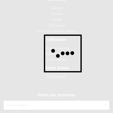
Comprar
Alquilar
Vender
Obra nueva
Descubre nuestras tiendas
Utilidades
Valora tu vivienda
Cómo comprar
Cómo alquilar
Sobre Solvia
Prescriptores
Pisos por provincia
Piso en Álava