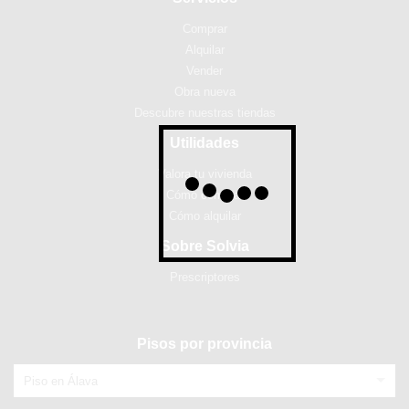
Comprar
Alquilar
Vender
Obra nueva
Descubre nuestras tiendas
Utilidades
Valora tu vivienda
Cómo comprar
Cómo alquilar
Sobre Solvia
Prescriptores
Pisos por provincia
Piso en Álava