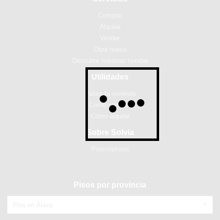
Comprar
Alquilar
Vender
Obra nueva
Descubre nuestras tiendas
Utilidades
Valora tu vivienda
Cómo comprar
Cómo alquilar
Sobre Solvia
Prescriptores
Pisos por provincia
Piso en Álava