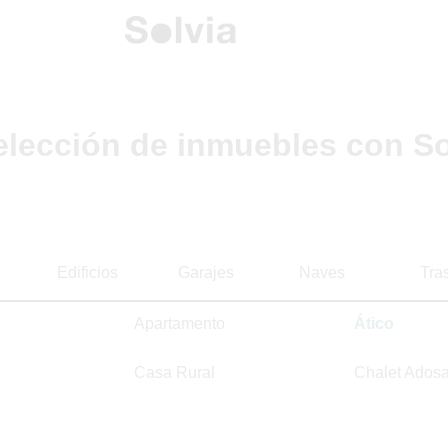
elección de inmuebles con So
Edificios
Garajes
Naves
Tra
Apartamento
Ático
Casa Rural
Chalet Ados