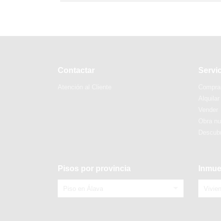
Contactar
Servi
Atención al Cliente
Compra
Alquilar
Vender
Obra n
Descubr
Pisos por provincia
Inmue
Piso en Álava
Vivie