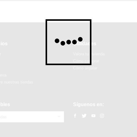
cios
Utilidades
r
Valora tu vivienda
Cómo comprar
Cómo alquilar
ueva
e nuestras tiendas
bles
Síguenos en:
ndas