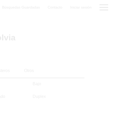
Búsquedas Guardadas
Contacto
Iniciar sesión
lvia
steros
Otros
Bajo
ado
Duplex