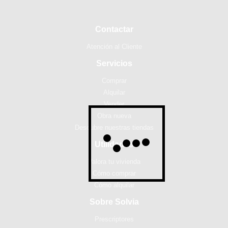
Contactar
Atención al Cliente
Servicios
Comprar
Alquilar
Vender
Obra nueva
Descubre nuestras tiendas
Utilidades
Valora tu vivienda
Cómo comprar
Cómo alquilar
Sobre Solvia
Prescriptores