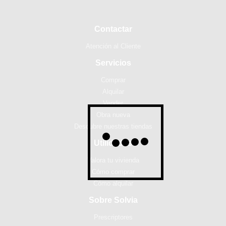
Contactar
Atención al Cliente
Servicios
Comprar
Alquilar
Vender
Obra nueva
Descubre nuestras tiendas
Utilidades
Valora tu vivienda
Cómo comprar
Cómo alquilar
Sobre Solvia
Prescriptores