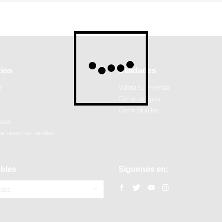
cios
Utilidades
r
Valora tu vivienda
Cómo comprar
Cómo alquilar
ueva
e nuestras tiendas
bles
Síguenos en:
ndas