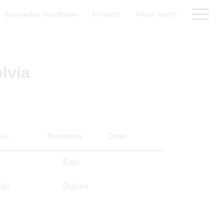
Búsquedas Guardadas
Contacto
Iniciar sesión
lvia
es
Trasteros
Otros
Bajo
ado
Duplex