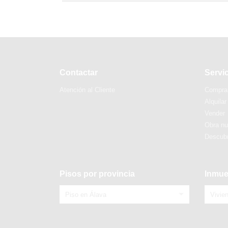
Contactar
Servi
Atención al Cliente
Compra
Alquilar
Vender
Obra n
Descubr
Pisos por provincia
Inmue
Piso en Álava
Vivie