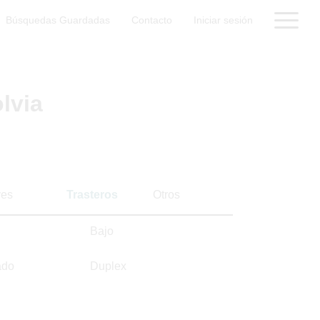
Búsquedas Guardadas
Contacto
Iniciar sesión
lvia
es
Trasteros
Otros
Bajo
ado
Duplex