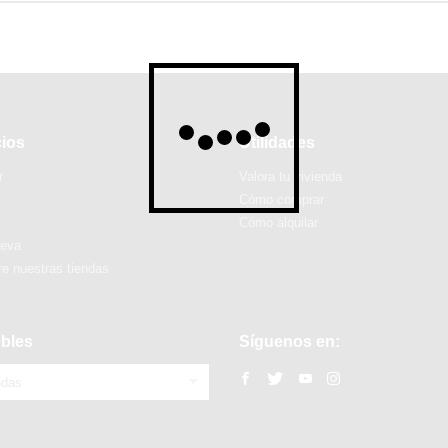
cios
Utilidades
r
Valora tu vivienda
Cómo comprar
Cómo alquilar
ueva
e nuestras tiendas
bles
Síguenos en:
ndas