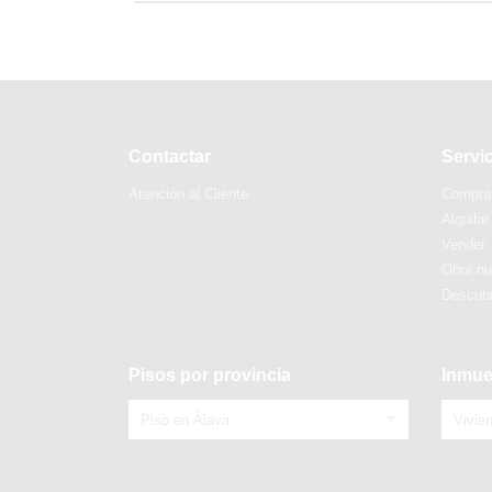
Contactar
Servi
Atención al Cliente
Compra
Alquilar
Vender
Obra n
Descubr
Pisos por provincia
Inmue
Piso en Álava
Vivie