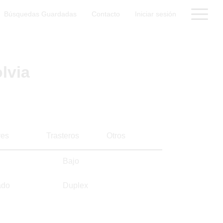
Búsquedas Guardadas
Contacto
Iniciar sesión
lvia
es
Trasteros
Otros
Bajo
ado
Duplex