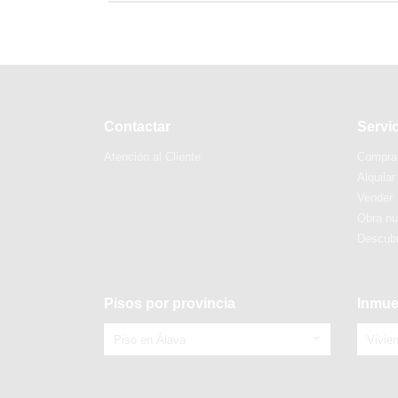
Contactar
Servi
Atención al Cliente
Compra
Alquilar
Vender
Obra n
Descubr
Pisos por provincia
Inmue
Piso en Álava
Vivie