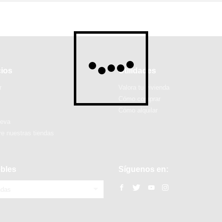
cios
Utilidades
r
Valora tu vivienda
Cómo comprar
Cómo alquilar
ueva
e nuestras tiendas
bles
Síguenos en:
ndas