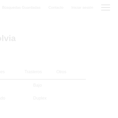
Búsquedas Guardadas
Contacto
Iniciar sesión
lvia
es
Trasteros
Otros
Bajo
ado
Duplex