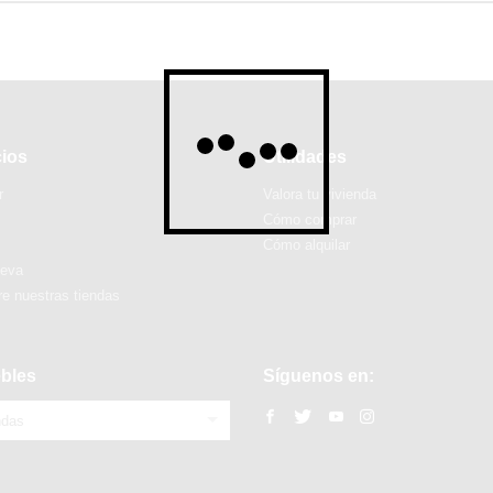
cios
Utilidades
r
Valora tu vivienda
Cómo comprar
Cómo alquilar
ueva
e nuestras tiendas
bles
Síguenos en:
ndas