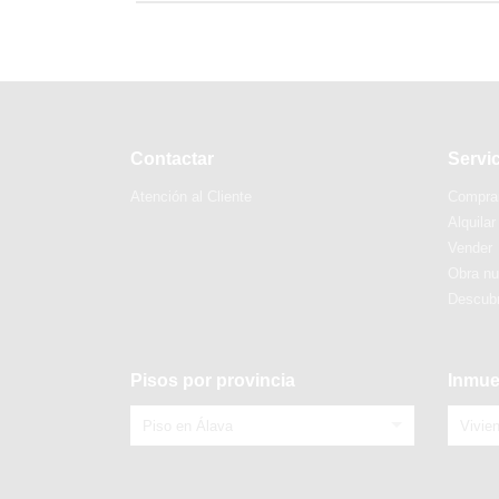
Contactar
Servi
Atención al Cliente
Compra
Alquilar
Vender
Obra n
Descubr
Pisos por provincia
Inmue
Piso en Álava
Vivie