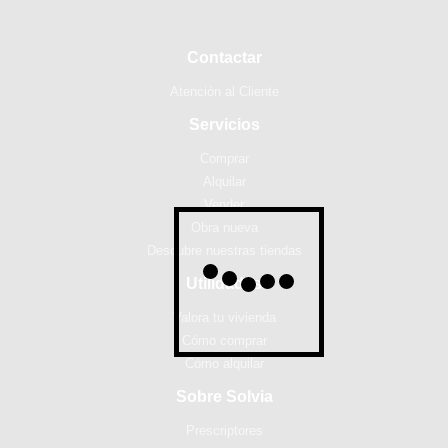
Contactar
Atención al Cliente
Servicios
Comprar
Alquilar
Vender
Obra nueva
Descubre nuestras tiendas
Utilidades
Valora tu vivienda
Cómo comprar
Cómo alquilar
Sobre Solvia
Prescriptores