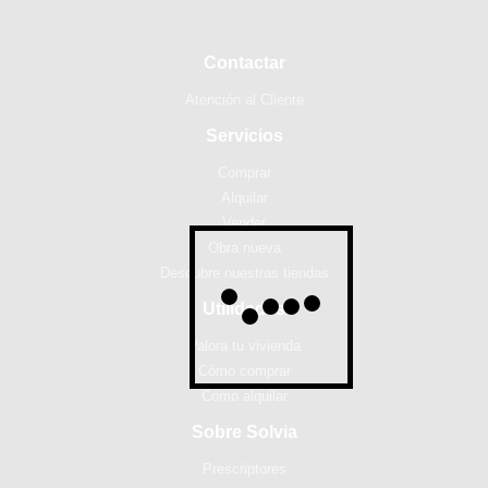
Contactar
Atención al Cliente
Servicios
Comprar
Alquilar
Vender
Obra nueva
Descubre nuestras tiendas
Utilidades
Valora tu vivienda
Cómo comprar
Cómo alquilar
Sobre Solvia
Prescriptores