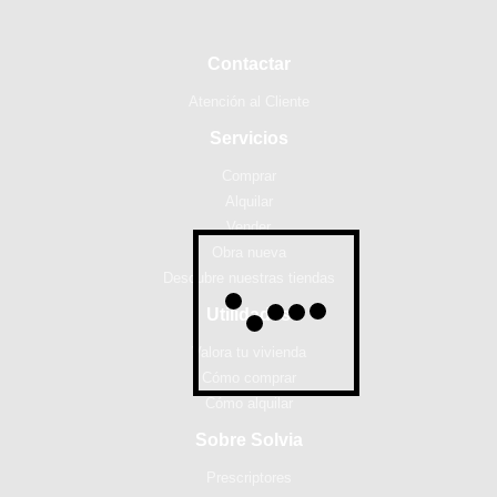
Contactar
Atención al Cliente
Servicios
Comprar
Alquilar
Vender
Obra nueva
Descubre nuestras tiendas
Utilidades
Valora tu vivienda
Cómo comprar
Cómo alquilar
Sobre Solvia
Prescriptores