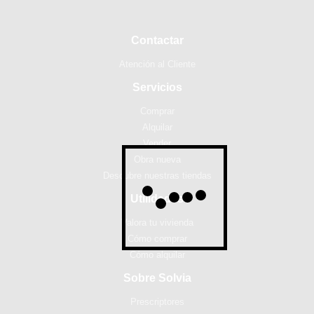
Contactar
Atención al Cliente
Servicios
Comprar
Alquilar
Vender
Obra nueva
Descubre nuestras tiendas
Utilidades
Valora tu vivienda
Cómo comprar
Cómo alquilar
Sobre Solvia
Prescriptores