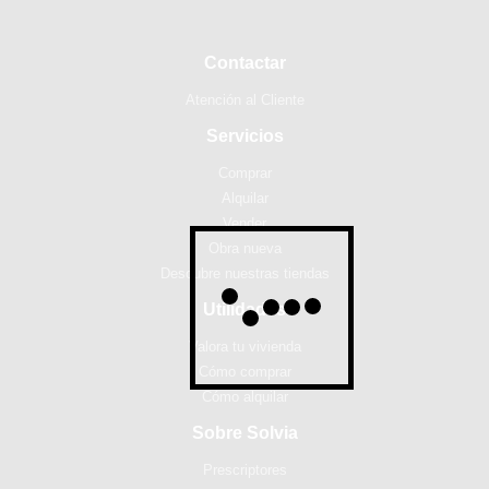
Contactar
Atención al Cliente
Servicios
Comprar
Alquilar
Vender
Obra nueva
Descubre nuestras tiendas
Utilidades
Valora tu vivienda
Cómo comprar
Cómo alquilar
Sobre Solvia
Prescriptores