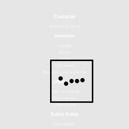
Contactar
Atención al Cliente
Servicios
Comprar
Alquilar
Vender
Obra nueva
Descubre nuestras tiendas
Utilidades
Valora tu vivienda
Cómo comprar
Cómo alquilar
Sobre Solvia
Prescriptores