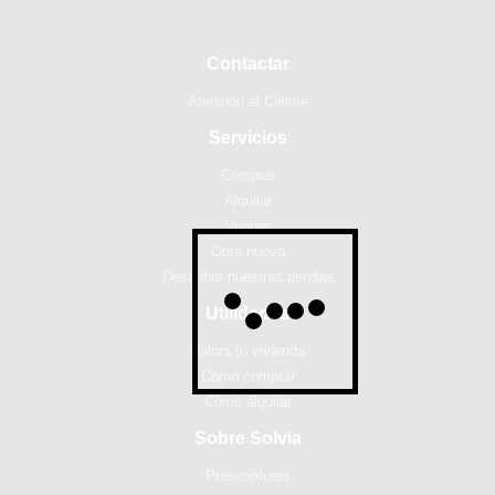
Contactar
Atención al Cliente
Servicios
Comprar
Alquilar
Vender
Obra nueva
Descubre nuestras tiendas
Utilidades
Valora tu vivienda
Cómo comprar
Cómo alquilar
Sobre Solvia
Prescriptores