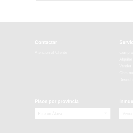
Contactar
Servi
Atención al Cliente
Compra
Alquilar
Vender
Obra n
Descubr
Pisos por provincia
Inmue
Piso en Álava
Vivie