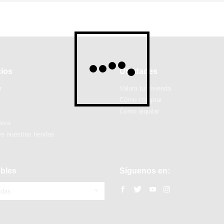
cios
Utilidades
r
Valora tu vivienda
Cómo comprar
Cómo alquilar
ueva
e nuestras tiendas
bles
Síguenos en:
ndas