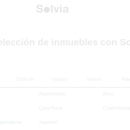
elección de inmuebles con So
Edificios
Garajes
Suelos
Nav
Apartamento
Ático
Casa Rural
Chalet Ados
ependiente
Apartotel