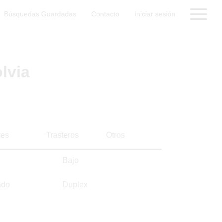
Búsquedas Guardadas
Contacto
Iniciar sesión
lvia
es
Trasteros
Otros
Bajo
ado
Duplex