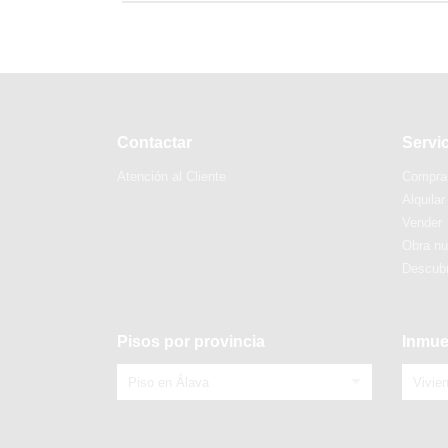
Contactar
Servi
Atención al Cliente
Compra
Alquilar
Vender
Obra n
Descubr
Pisos por provincia
Inmue
Piso en Álava
Vivie