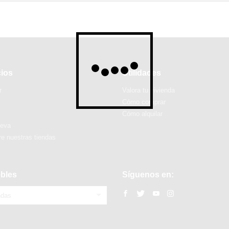
cios
Utilidades
r
Valora tu vivienda
Cómo comprar
Cómo alquilar
ueva
e nuestras tiendas
bles
Síguenos en:
ndas