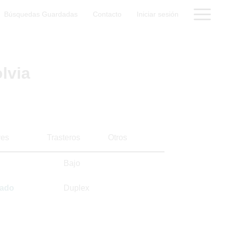
Búsquedas Guardadas
Contacto
Iniciar sesión
lvia
es
Trasteros
Otros
Bajo
sado
Duplex