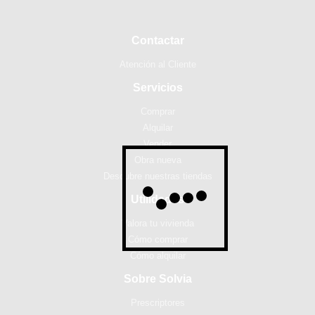
Contactar
Atención al Cliente
Servicios
Comprar
Alquilar
Vender
Obra nueva
Descubre nuestras tiendas
Utilidades
Valora tu vivienda
Cómo comprar
Cómo alquilar
Sobre Solvia
Prescriptores