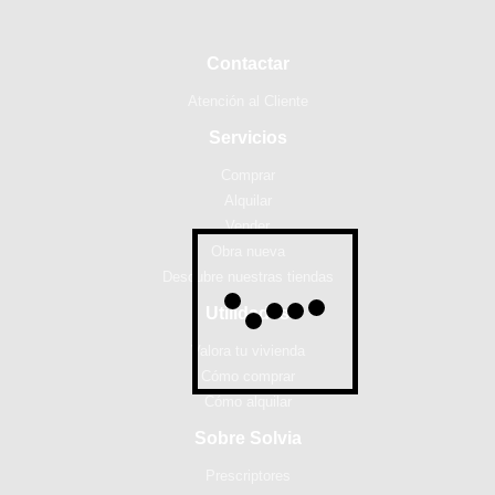
Contactar
Atención al Cliente
Servicios
Comprar
Alquilar
Vender
Obra nueva
Descubre nuestras tiendas
Utilidades
Valora tu vivienda
Cómo comprar
Cómo alquilar
Sobre Solvia
Prescriptores