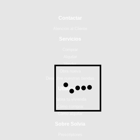
Contactar
Atención al Cliente
Servicios
Comprar
Alquilar
Vender
Obra nueva
Descubre nuestras tiendas
Utilidades
Valora tu vivienda
Cómo comprar
Cómo alquilar
Sobre Solvia
Prescriptores