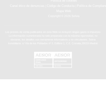
Política de cookies
Canal ético de denuncias
Código de Conducta
Política de Complian
|
|
Mapa Web
Copyright © 2026 Solvia
Los precios de venta publicados en esta Web no incluyen ningún gasto ni impuesto.
La información suministrada ha sido preparada con la máxima rigurosidad, no
obstante, los detalles son meramente informativos y no vinculantes. Solvia
Inmobiliaria. c/ Vía de los Poblados nº 3, Edificio 1, C.E. Cristalia,28033-Madrid.