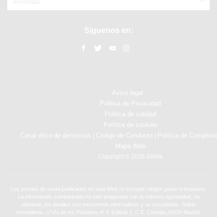
Viviendas
Síguenos en:
Aviso legal
Politica de Privacidad
Politica de calidad
Política de cookies
Canal ético de denuncias
Código de Conducta
Política de Complian
|
|
Mapa Web
Copyright © 2026 Solvia
Los precios de venta publicados en esta Web no incluyen ningún gasto ni impuesto.
La información suministrada ha sido preparada con la máxima rigurosidad, no
obstante, los detalles son meramente informativos y no vinculantes. Solvia
Inmobiliaria. c/ Vía de los Poblados nº 3, Edificio 1, C.E. Cristalia,28033-Madrid.