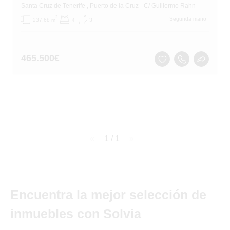
Santa Cruz de Tenerife
, Puerto de la Cruz
- C/ Guillermo Rahn
2
Segunda mano
237.68 m
4
3
465.500
€
page
1 / 1
page
Encuentra la mejor selección de
inmuebles con Solvia