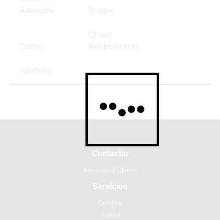
Adosado
Duplex
Chalet
Cortijo
Independiente
Apartotel
Contactar
Atención al Cliente
Servicios
Comprar
Alquilar