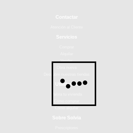
Contactar
Atención al Cliente
Servicios
Comprar
Alquilar
Vender
Obra nueva
Descubre nuestras tiendas
Utilidades
Valora tu vivienda
Cómo comprar
Cómo alquilar
Sobre Solvia
Prescriptores