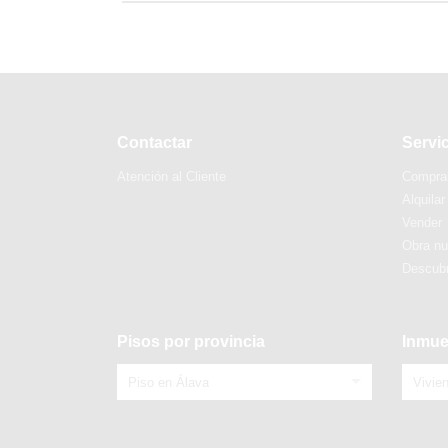
Contactar
Servi
Atención al Cliente
Compra
Alquilar
Vender
Obra n
Descubr
Pisos por provincia
Inmue
Piso en Álava
Vivie