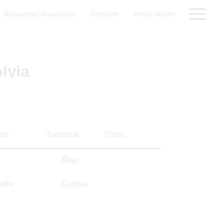
Búsquedas Guardadas
Contacto
Iniciar sesión
lvia
es
Trasteros
Otros
Bajo
sado
Duplex