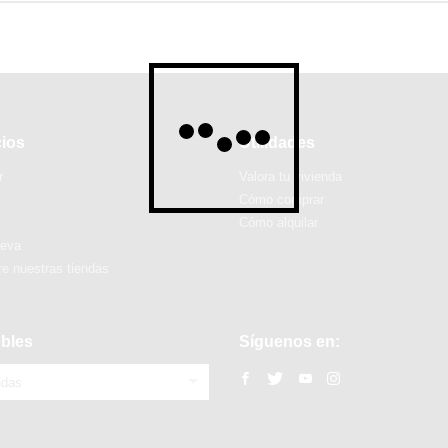
cios
Utilidades
r
Valora tu vivienda
Cómo comprar
Cómo alquilar
ueva
e nuestras tiendas
bles
Síguenos en:
ndas