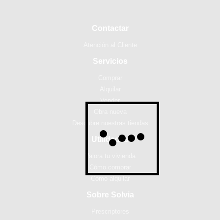
Contactar
Atención al Cliente
Servicios
Comprar
Alquilar
Vender
Obra nueva
Descubre nuestras tiendas
Utilidades
Valora tu vivienda
Cómo comprar
Cómo alquilar
Sobre Solvia
Prescriptores