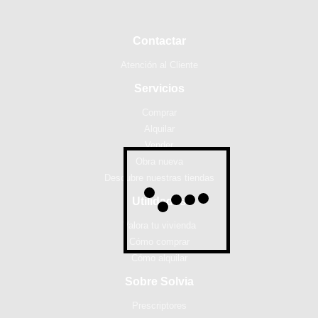
Contactar
Atención al Cliente
Servicios
Comprar
Alquilar
Vender
Obra nueva
Descubre nuestras tiendas
Utilidades
Valora tu vivienda
Cómo comprar
Cómo alquilar
Sobre Solvia
Prescriptores