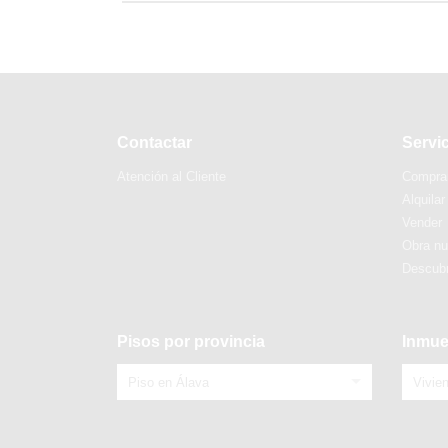
Contactar
Servi
Atención al Cliente
Compra
Alquilar
Vender
Obra n
Descubr
Pisos por provincia
Inmue
Piso en Álava
Vivie