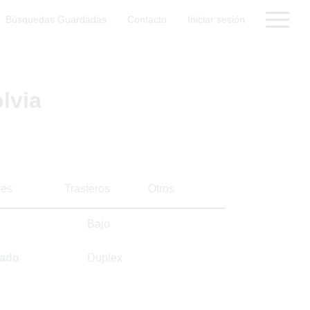
Búsquedas Guardadas
Contacto
Iniciar sesión
lvia
es
Trasteros
Otros
Bajo
sado
Duplex