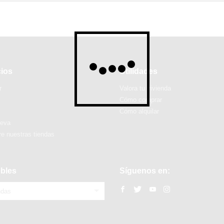
cios
Utilidades
r
Valora tu vivienda
Cómo comprar
Cómo alquilar
ueva
e nuestras tiendas
bles
Síguenos en:
ndas