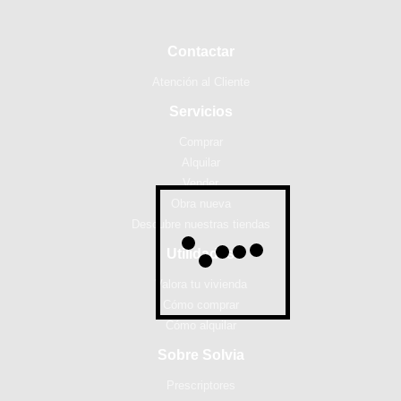
Contactar
Atención al Cliente
Servicios
Comprar
Alquilar
Vender
Obra nueva
Descubre nuestras tiendas
Utilidades
Valora tu vivienda
Cómo comprar
Cómo alquilar
Sobre Solvia
Prescriptores